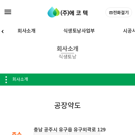
탑메뉴 바로가기
본문 바로가기
☎전화걸기
회사소개
식생토낭사업부
시공
인사말
식생토낭공법
식생토낭 
회사소개
회사소개
제품소개
식생토낭 납
식생토낭
등록/인증
공장약도
회사소개
공장약도
충남 공주시 유구읍 유구외곽로 129
주소