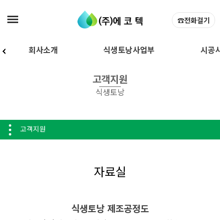
탑메뉴 바로가기
본문 바로가기
☎전화걸기
회사소개
식생토낭사업부
시공
인사말
식생토낭공법
식생토낭 
고객지원
회사소개
제품소개
식생토낭 납
식생토낭
등록/인증
공장약도
고객지원
자료실
식생토낭 제조공정도