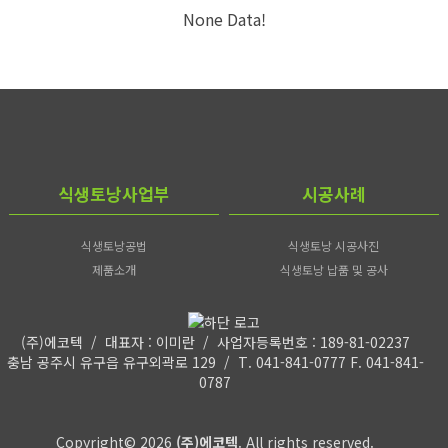
None Data!
식생토낭사업부
시공사례
식생토낭공법
식생토낭 시공사진
제품소개
식생토낭 납품 및 공사
(주)에코텍 / 대표자 : 이미란 / 사업자등록번호 : 189-81-02237
충남 공주시 유구읍 유구외곽로 129 / T. 041-841-0777 F. 041-841-
0787
Copyright© 2026
(주)에코텍
. All rights reserved.